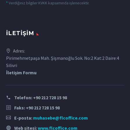
*
Verdiğiniz bilgiler KVKK kapsamında işlenecektir.
İLETIŞIM
Adres:
Pirimehmetpaşa Mah. Şişmanoğlu Sok. No:2 Kat:2 Daire:4
Silivri
İletişim Formu
Telefon:
+90 212 728 15 98
Faks: +90 212 728 15 98
E-posta:
muhasebe@flcoffice.com
Web sitesi:
www.flcoffice.com