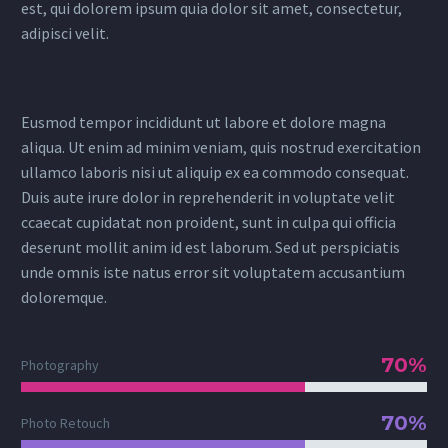
est, qui dolorem ipsum quia dolor sit amet, consectetur,
adipisci velit.
Eusmod tempor incididunt ut labore et dolore magna
aliqua. Ut enim ad minim veniam, quis nostrud exercitation
ullamco laboris nisi ut aliquip ex ea commodo consequat.
Duis aute irure dolor in reprehenderit in voluptate velit
ccaecat cupidatat non proident, sunt in culpa qui officia
deserunt mollit anim id est laborum. Sed ut perspiciatis
unde omnis iste natus error sit voluptatem accusantium
doloremque.
70%
Photography
70%
Photo Retouch