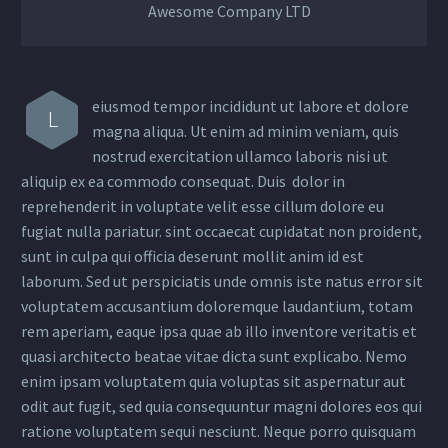
Awesome Company LTD
eiusmod tempor incididunt ut labore et dolore
L
magna aliqua. Ut enim ad minim veniam, quis
nostrud exercitation ullamco laboris nisi ut
aliquip ex ea commodo consequat. Duis dolor in
reprehenderit in voluptate velit esse cillum dolore eu
fugiat nulla pariatur. sint occaecat cupidatat non proident,
sunt in culpa qui officia deserunt mollit anim id est
laborum. Sed ut perspiciatis unde omnis iste natus error sit
voluptatem accusantium doloremque laudantium, totam
rem aperiam, eaque ipsa quae ab illo inventore veritatis et
quasi architecto beatae vitae dicta sunt explicabo. Nemo
enim ipsam voluptatem quia voluptas sit aspernatur aut
odit aut fugit, sed quia consequuntur magni dolores eos qui
ratione voluptatem sequi nesciunt. Neque porro quisquam