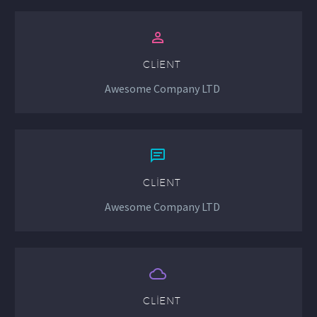


CLIENT
Awesome Company LTD


CLIENT
Awesome Company LTD


CLIENT