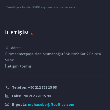
*
Verdiğiniz bilgiler KVKK kapsamında işlenecektir.
İLETIŞIM
Adres:
Pirimehmetpaşa Mah. Şişmanoğlu Sok. No:2 Kat:2 Daire:4
Silivri
İletişim Formu
Telefon:
+90 212 728 15 98
Faks: +90 212 728 15 98
E-posta:
muhasebe@flcoffice.com