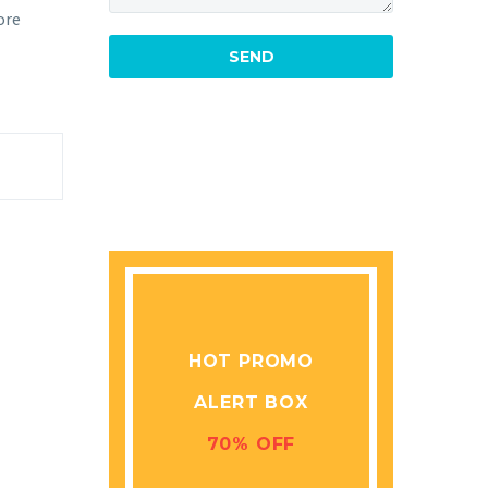
ore
HOT PROMO
ALERT BOX
70% OFF