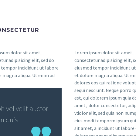
CONSECTETUR
sum dolor sit amet,
Lorem ipsum dolor sit amet,
tur adipisicing elit, sed do
consectetur adipisicing elit, 
tempor incididunt ut labore
eiusmod tempor incididunt ut
e magna aliqua. Ut enim ad
et dolore magna aliqua. Ut en
dolores eos qui ratione volu
sequi nesciunt. Neque porro 
est, qui dolorem ipsum quia do
amet, dolor consectetur, adip
 vel velit auctor
vdolor elit, sed quia non nu
em quis
eius modi temporm ipsum qui
sit amet, a incidunt ut labore 
dolore magnam aliquam quae