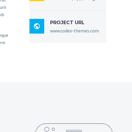
sum
di
PROJECT URL

www.codex-themes.com
eque
rem