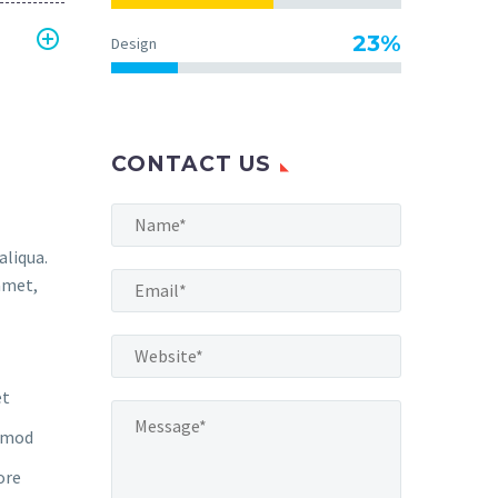
23%
Design
CONTACT US
aliqua.
amet,
et
usmod
ore