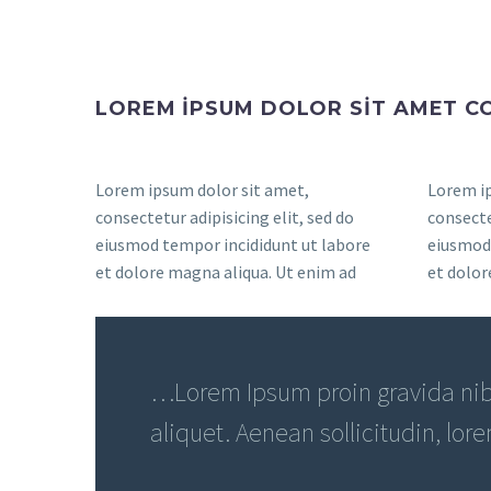
LOREM IPSUM DOLOR SIT AMET 
Lorem ipsum dolor sit amet,
Lorem ip
consectetur adipisicing elit, sed do
consecte
eiusmod tempor incididunt ut labore
eiusmod 
et dolore magna aliqua. Ut enim ad
et dolor
…Lorem Ipsum proin gravida nibh
aliquet. Aenean sollicitudin, lor