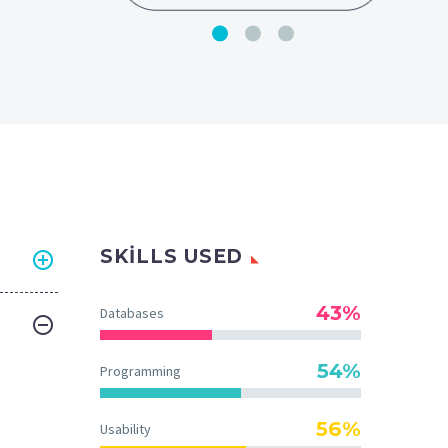
SKILLS USED
43%
Databases
54%
Programming
56%
Usability