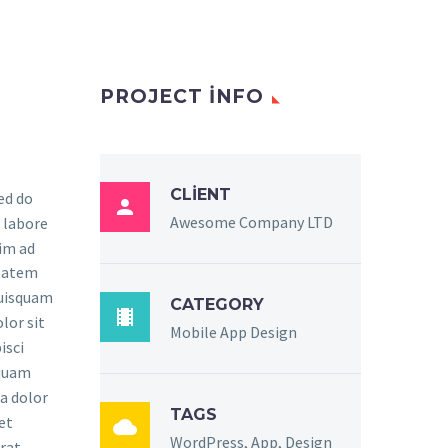
PROJECT INFO
CLIENT
sed do

Awesome Company LTD
 labore
im ad
ptatem
quisquam
CATEGORY

lor sit
Mobile App Design
isci
mquam
a dolor
TAGS
et

WordPress, App, Design
rat