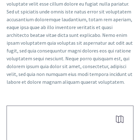
voluptate velit esse cillum dolore eu fugiat nulla pariatur.
Sed ut spiciatis unde omnis iste natus error sit voluptatem
accusantium doloremque laudantium, totam rem aperiam,
eaque ipsa quae ab illo inventore veritatis et quasi
architecto beatae vitae dicta sunt explicabo. Nemo enim
ipsam voluptatem quia voluptas sit aspernatur aut odit aut
fugit, sed quia consequuntur magni dolores eos qui ratione
voluptatem sequi nesciunt. Neque porro quisquam est, qui
dolorem ipsum quia dolor sit amet, consectetur, adipisci
velit, sed quia non numquam eius modi tempora incidunt ut
labore et dolore magnam aliquam quaerat voluptatem.

