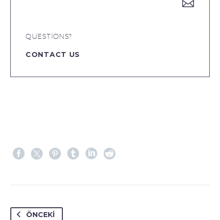


QUESTIONS?
CONTACT US
ÖNCEKI