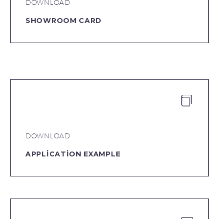
DOWNLOAD
SHOWROOM CARD


DOWNLOAD
APPLICATION EXAMPLE