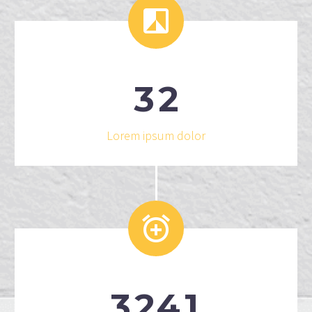


3
2
Lorem ipsum dolor


3
2
4
1