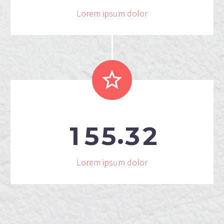
Lorem ipsum dolor


.
1
5
5
3
2
Lorem ipsum dolor