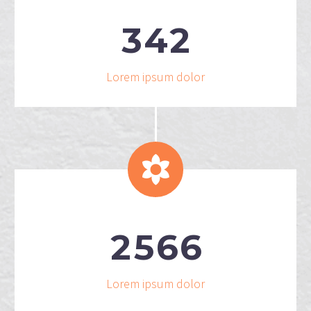
3
4
2
Lorem ipsum dolor


2
5
6
6
Lorem ipsum dolor