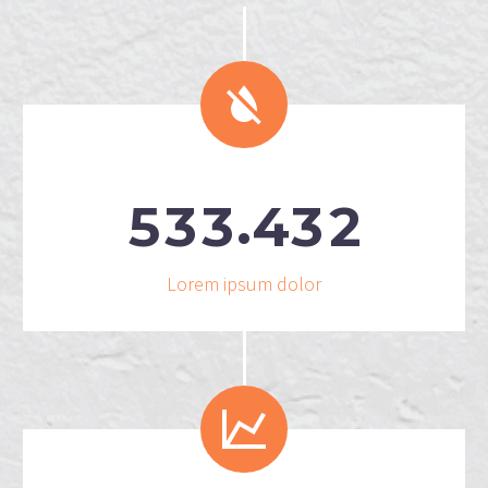


.
5
3
3
4
3
2
Lorem ipsum dolor

