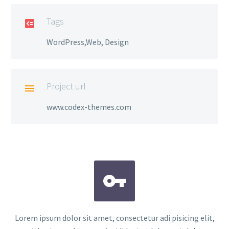
Tags

WordPress,Web, Design
Project url

www.codex-themes.com


Lorem ipsum dolor sit amet, consectetur adi pisicing elit,