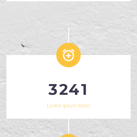


3
2
4
1
Lorem ipsum dolor