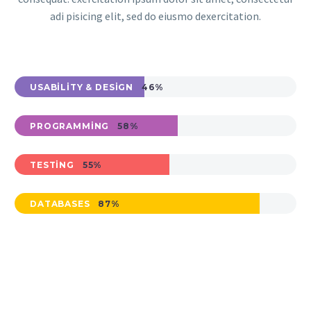
adi pisicing elit, sed do eiusmo dexercitation.
USABILITY & DESIGN
46%
PROGRAMMING
58%
TESTING
55%
DATABASES
87%