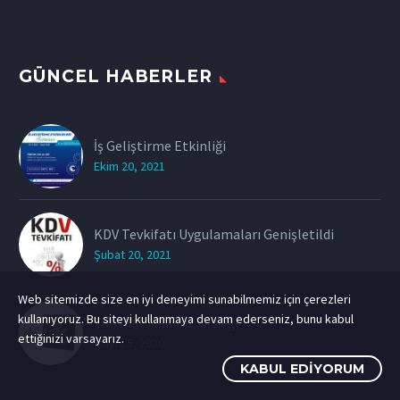
GÜNCEL HABERLER
İş Geliştirme Etkinliği
Ekim 20, 2021
KDV Tevkifatı Uygulamaları Genişletildi
Şubat 20, 2021
Web sitemizde size en iyi deneyimi sunabilmemiz için çerezleri
kullanıyoruz. Bu siteyi kullanmaya devam ederseniz, bunu kabul
Tahsilat Makbuz Örneği
ettiğinizi varsayarız.
Mayıs 5, 2020
KABUL EDIYORUM