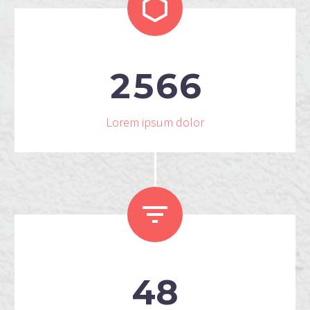


2
5
6
6
Lorem ipsum dolor


4
8