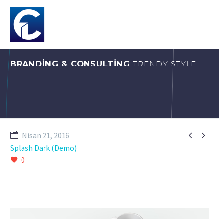
BRANDING & CONSULTING
TRENDY STYLE


Nisan 21, 2016
Splash Dark (Demo)
0