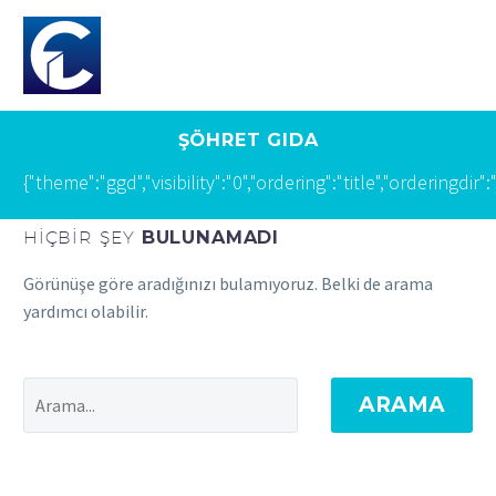
ŞÖHRET GIDA
{"theme":"ggd","visibility":"0","ordering":"title","orde
HIÇBIR ŞEY
BULUNAMADI
Görünüşe göre aradığınızı bulamıyoruz. Belki de arama
yardımcı olabilir.
ARAMA