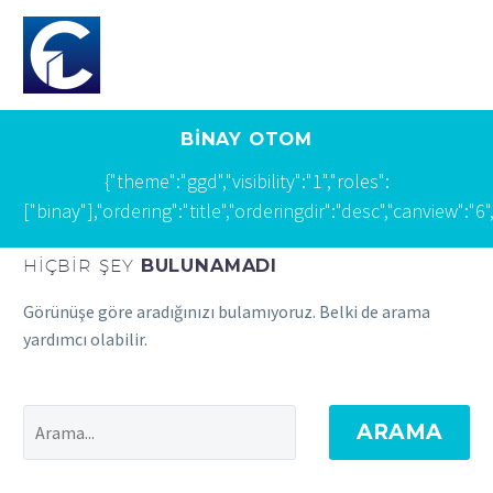
BİNAY OTOM
{"theme":"ggd","visibility":"1","roles":
["binay"],"ordering":"title","orderingdir":"desc","canvi
HIÇBIR ŞEY
BULUNAMADI
Görünüşe göre aradığınızı bulamıyoruz. Belki de arama
yardımcı olabilir.
ARAMA