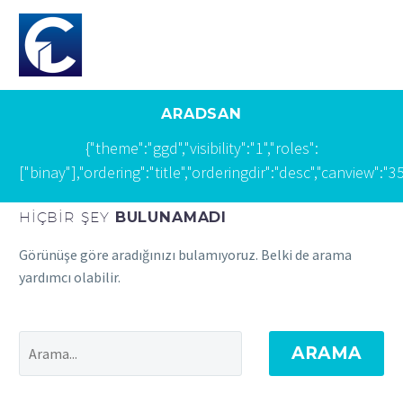
ARADSAN
{"theme":"ggd","visibility":"1","roles":
["binay"],"ordering":"title","orderingdir":"desc","canvi
HIÇBIR ŞEY
BULUNAMADI
Görünüşe göre aradığınızı bulamıyoruz. Belki de arama
yardımcı olabilir.
ARAMA