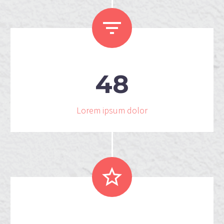


4
8
Lorem ipsum dolor

