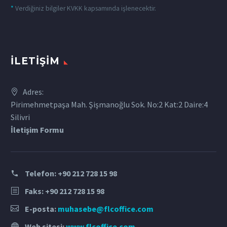
*
Verdiğiniz bilgiler KVKK kapsamında işlenecektir.
İLETIŞIM
Adres:
Pirimehmetpaşa Mah. Şişmanoğlu Sok. No:2 Kat:2 Daire:4
Silivri
İletişim Formu
Telefon:
+90 212 728 15 98
Faks: +90 212 728 15 98
E-posta:
muhasebe@flcoffice.com
Web sitesi:
www.flcoffice.com