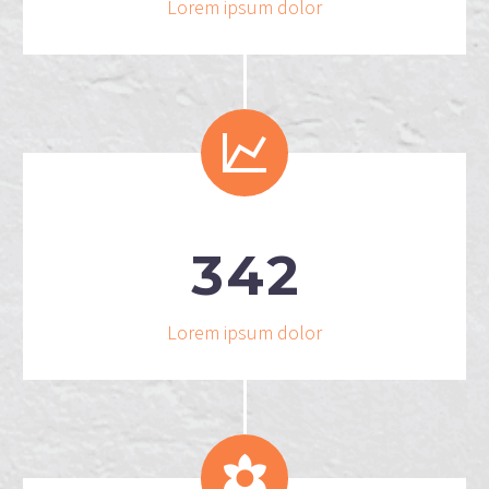
Lorem ipsum dolor


3
4
2
Lorem ipsum dolor

