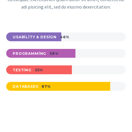
adi pisicing elit, sed do eiusmo dexercitation.
USABILITY & DESIGN
46%
PROGRAMMING
58%
TESTING
55%
DATABASES
87%