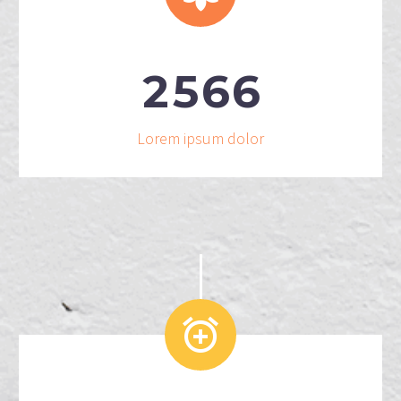
2
5
6
6
Lorem ipsum dolor

