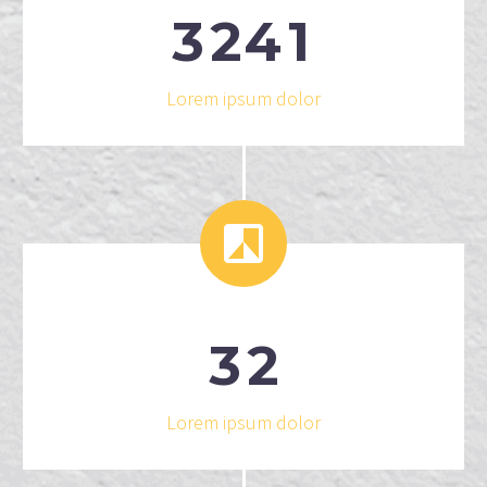
3
2
4
1
Lorem ipsum dolor


3
2
Lorem ipsum dolor