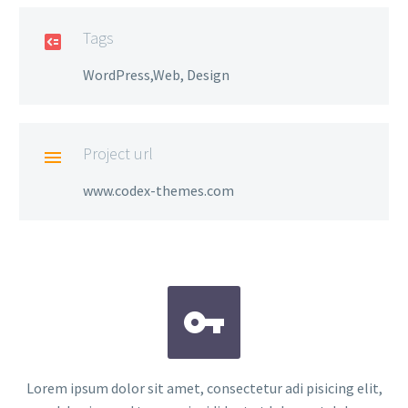
Tags

WordPress,Web, Design
Project url

www.codex-themes.com


Lorem ipsum dolor sit amet, consectetur adi pisicing elit,